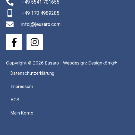
+49 5541 701655
+49 170 4989285
info[@]eusaro.com
F
I
a
n
c
s
e
t
Copyright © 2026 Eusaro | Webdesign:
Designkönig®
b
a
Datenschutzerklärung
o
g
Impressum
o
r
k
a
AGB
-
m
Mein Konto
f