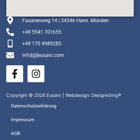
Fasanenweg 14 | 34346 Hann. Münden
+49 5541 701655
+49 170 4989285
info[@]eusaro.com
F
I
a
n
c
s
e
t
Copyright © 2026 Eusaro | Webdesign:
Designkönig®
b
a
Datenschutzerklärung
o
g
Impressum
o
r
k
a
AGB