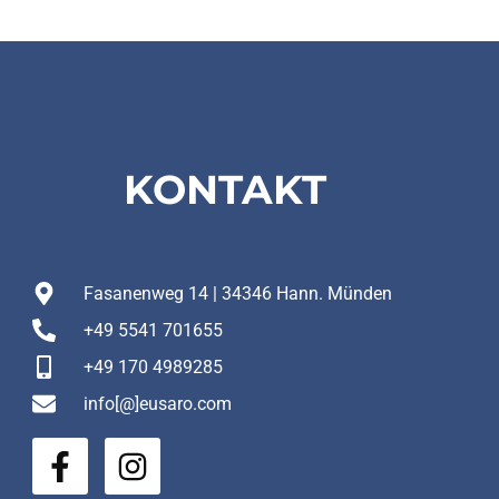
KONTAKT
Fasanenweg 14 | 34346 Hann. Münden
+49 5541 701655
+49 170 4989285
info[@]eusaro.com
F
I
a
n