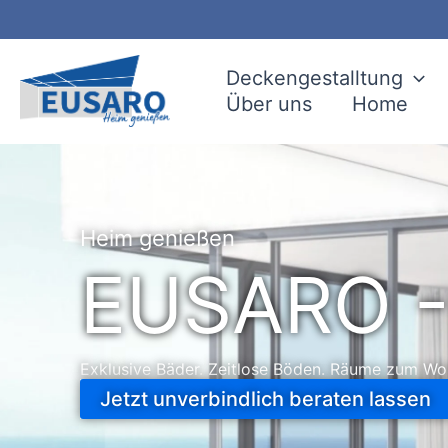
Zum
Inhalt
springen
Deckengestalltung
Über uns
Home
Heim genießen
EUSARO - 
Exklusive Bäder. Zeitlose Böden. Räume zum Woh
Jetzt unverbindlich beraten lassen