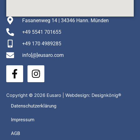
Fasanenweg 14 | 34346 Hann. Münden
+49 5541 701655
+49 170 4989285
info[@]eusaro.com
F
I
a
n
c
s
e
t
Copyright © 2026 Eusaro | Webdesign:
Designkönig®
b
a
Datenschutzerklärung
o
g
Impressum
o
r
k
a
AGB