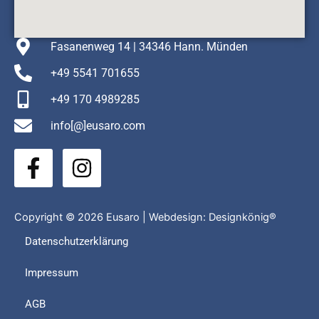
Fasanenweg 14 | 34346 Hann. Münden
+49 5541 701655
+49 170 4989285
info[@]eusaro.com
F
I
a
n
c
s
e
t
Copyright © 2026 Eusaro | Webdesign:
Designkönig®
b
a
Datenschutzerklärung
o
g
Impressum
o
r
k
a
AGB