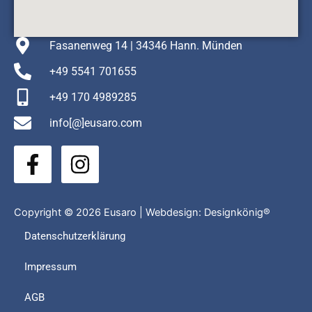
Fasanenweg 14 | 34346 Hann. Münden
+49 5541 701655
+49 170 4989285
info[@]eusaro.com
F
I
a
n
c
s
e
t
Copyright © 2026 Eusaro | Webdesign:
Designkönig®
b
a
Datenschutzerklärung
o
g
Impressum
o
r
k
a
AGB