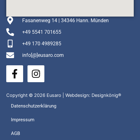
Fasanenweg 14 | 34346 Hann. Münden
+49 5541 701655
+49 170 4989285
info[@]eusaro.com
F
I
a
n
c
s
e
t
Copyright © 2026 Eusaro | Webdesign:
Designkönig®
b
a
Datenschutzerklärung
o
g
Impressum
o
r
k
a
AGB